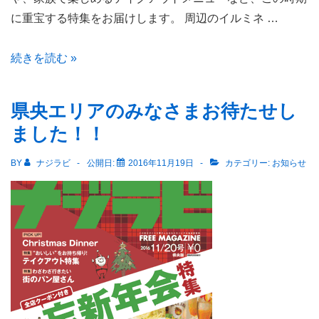
に重宝する特集をお届けします。 周辺のイルミネ …
ナ
続きを読む »
ジ
ラ
県央エリアのみなさまお待たせし
ビ
ました！！
長
岡・
BY
ナジラビ
公開日:
2016年11月19日
カテゴリー:
お知らせ
見
附
版
12
月
号
も
発