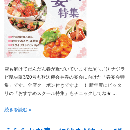
版
4
月
号」
発
行
で
す！
雪も解けてだんだん春が近づいていますね٩( ´◡` )۶ ナジラ
ビ県央版3/20号も歓送迎会や春の宴会に向けた「春宴会特
集」です。全店クーポン付きですよ！！ 新年度にピッタ
リの「おすすめスクール特集」もチェックしてね★ …
雪
続きを読む »
も
解