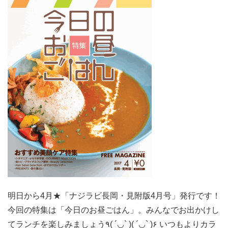
明日から4月★「ナジラビ長岡・見附版4月号」発行です！
今回の特集は「今日のお昼ごはん」。みんなでお出かけし
てランチを楽しみましょう٩( ´◡` )( ´◡` )۶ いつもよりカラ