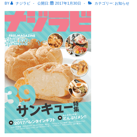
ビ
BY
ナジラビ
公開日:
2017年1月30日
カテゴリー:
お知らせ
長
岡・
見
附
版
3
月
号
は
春
爛
漫