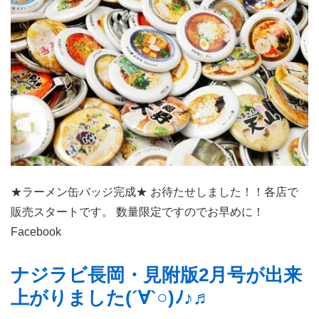
は
ま
だ
ち
ょ
っ
ぴ
り
早
い
★ラーメン缶バッジ完成★ お待たせしました！！各店で
で
販売スタートです。 数量限定ですのでお早めに！
す
Facebook
が、
ナ
ナジラビ長岡・見附版2月号が出来
ジ
上がりました(´∀`○)ﾉ♪♬
ラ