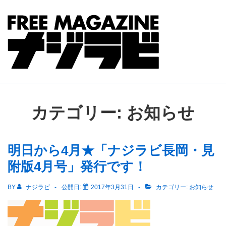
↓
メ
イ
ン
コ
ン
テ
ン
カテゴリー:
お知らせ
ツ
へ
明日から4月★「ナジラビ長岡・見
ス
キ
附版4月号」発行です！
ッ
BY
ナジラビ
公開日:
2017年3月31日
カテゴリー:
お知らせ
プ