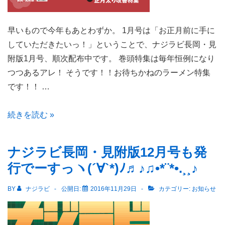
早いもので今年もあとわずか。 1月号は「お正月前に手に
していただきたいっ！」ということで、ナジラビ長岡・見
附版1月号、順次配布中です。 巻頭特集は毎年恒例になり
つつあるアレ！ そうです！！お待ちかねのラーメン特集
です！！ …
早
続きを読む »
い
も
ナジラビ長岡・見附版12月号も発
の
行でーすっヽ(´∀`*)ﾉ♬♪♫•*¨*•.¸¸♪
で
今
BY
ナジラビ
公開日:
2016年11月29日
カテゴリー:
お知らせ
年
も