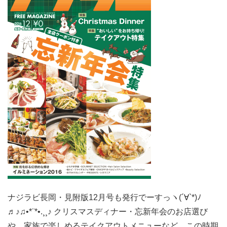
あ
と
わ
ず
か。
ナジラビ長岡・見附版12月号も発行でーすっヽ(´∀`*)ﾉ
♬♪♫•*¨*•.¸¸♪ クリスマスディナー・忘新年会のお店選び
や、家族で楽しめるテイクアウトメニューなど、この時期