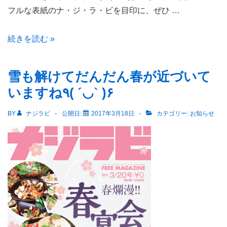
フルな表紙のナ・ジ・ラ・ビを目印に、ぜひ …
明
続きを読む »
日
か
雪も解けてだんだん春が近づいて
ら
いますね٩( ´◡` )۶
4
月
BY
ナジラビ
公開日:
2017年3月18日
カテゴリー:
お知らせ
★「ナ
ジ
ラ
ビ
長
岡・
見
附