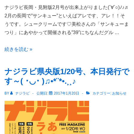
ナジラビ長岡・見附版2月号が出来上がりました(´∀`○)ﾉ♪♬
2月の長岡で”サンキュー”といえばアレです、アレ！！そ
うです。シュークリームです♡美松さんの「サンキューま
つり」にあやかって開催される”39”にちなんだグル …
ナ
続きを読む »
ジ
ラ
ナジラビ県央版1/20号、本日発行で
ビ
す～( ･◡･ )♫•*¨*•.¸¸♪
長
岡・
BY
ナジラビ
公開日:
2017年1月20日
カテゴリー:
お知らせ
見
附
版
2
月