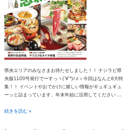
行
で
ー
す
っヽ
(´∀`*)
ﾉ
♬♪♫•*¨*•.¸¸♪
県央エリアのみなさまお待たせしました！！ ナジラビ県
央版11/20号発行でーすっヽ(´∀`*)ﾉ♬♪ 今回はなんと6大特
集！！ イベントやおでかけに嬉しい情報がギュギュギュ
ーッと詰まっています。年末年始に活用してください …
県
続きを読む »
央
エ