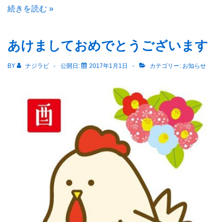
ナ
続きを読む »
ジ
ラ
あけましておめでとうございます
ビ
県
BY
ナジラビ
公開日:
2017年1月1日
カテゴリー:
お知らせ
央
版
1/20
号、
本
日
発
行
で
す
～