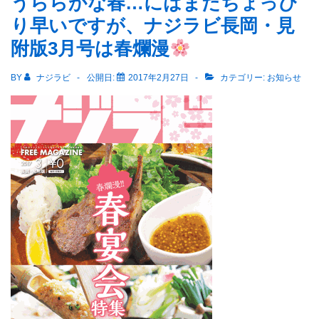
うららかな春…にはまだちょっぴ
け
り早いですが、ナジラビ長岡・見
て
附版3月号は春爛漫
だ
ん
BY
ナジラビ
公開日:
2017年2月27日
カテゴリー:
お知らせ
だ
ん
春
が
近
づ
い
て
い
ま
す
ね