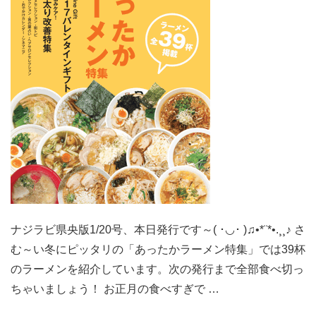
号
が
出
来
上
が
り
ま
し
た
(´∀`○)
ナジラビ県央版1/20号、本日発行です～( ･◡･ )♫•*¨*•.¸¸♪ さ
ﾉ
む～い冬にピッタリの「あったかラーメン特集」では39杯
♪♬
のラーメンを紹介しています。次の発行まで全部食べ切っ
ちゃいましょう！ お正月の食べすぎで …