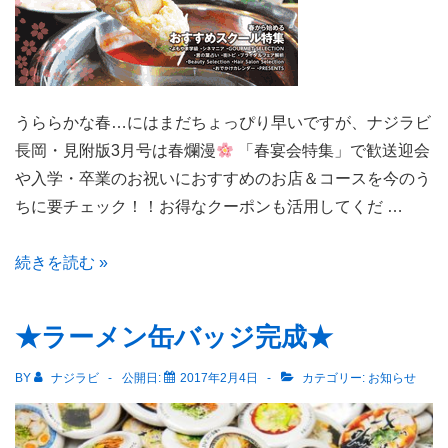
٩(
´◡`
)۶
うららかな春…にはまだちょっぴり早いですが、ナジラビ
長岡・見附版3月号は春爛漫
「春宴会特集」で歓送迎会
や入学・卒業のお祝いにおすすめのお店＆コースを今のう
ちに要チェック！！お得なクーポンも活用してくだ …
う
続きを読む »
ら
ら
★ラーメン缶バッジ完成★
か
な
BY
ナジラビ
公開日:
2017年2月4日
カテゴリー:
お知らせ
春…
に