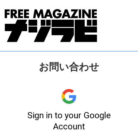
↓
メ
イ
ン
コ
ン
テ
お問い合わせ
ン
ツ
へ
ス
キ
ッ
プ